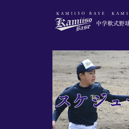
​KAMIISO BASE
​KAM
​中学軟式野
​スケジ