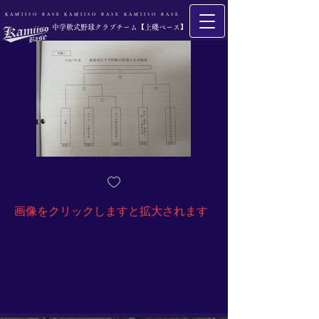
​KAMIISO BASE
​KAMIISO BASE
​KAMIISO BASE
​中学軟式野球クラブチーム【上磯ベース】
​画像をクリックしますと拡大されます