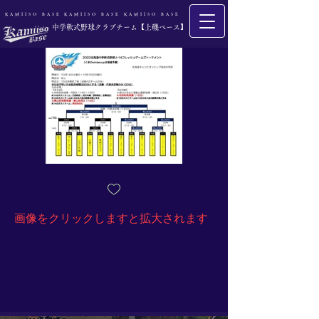
​KAMIISO BASE
​KAMIISO BASE
​KAMIISO BASE
​中学軟式野球クラブチーム【上磯ベース】
​画像をクリックしますと拡大されます