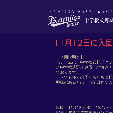
​KAMIISO BASE
​KAM
​中学軟式野
​11月12日に
【入団説明会】
当チームは、中学軟式野球クラ
道中学軟式野球連盟、北海道チ
ております。
一人でも多くの子どもたちに野
興味のある方は、下記日程で入
日時 11月12日(水) 19時から
場所 北斗市農業振興センター