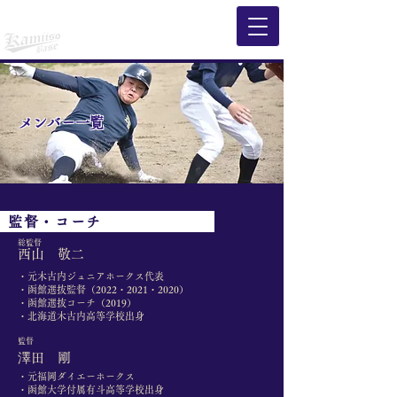
​KAMIISO BASE
​KAMIISO BASE
​KAMIISO BASE
​中学軟式野球クラブチーム【上磯ベース】
​メンバー一覧
督・コーチ
​総監督
​西山 敬二
・元木古内ジュニアホークス代表
・函館選抜監督（2022・2021・2020）
・函館選抜コーチ（2019）
・北海道木古内高等学校出身
​監督
​澤田 剛
・元福岡ダイエーホークス
・函館大学付属有斗高等学校出身