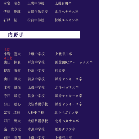
​安宅 晴豊 上磯中学校
上磯有川卒
​伊藤 優輝 大沼岳陽学校
北斗ペガサス卒
​石戸 星 松前中学校
松城ユニオン卒
内野手
​主将
​小野 蓮大 上磯中学校
上磯有川卒
​副主将
​山田 隆真 戸倉中学校
函館BBCフェニックス卒
​伊藤 來紅 砂原中学校 砂原
卒
​山口 颯太 浜分中学校
浜分ヤンキース卒
​木村 凰惺 上磯中学校
北斗ペガサス卒
​守田 球道 浜分中学校
浜分ヤンキース卒
釘田 穣心
大沼岳陽学校
浜分ヤンキース卒
冨吉 琉翔 大野中学校
北斗ペガサス卒
釘田 幹大 大沼岳陽学校
北斗ペガサス卒
泉 琥亨太 本通中学校
柏野クラブ卒
前田 悠翔 上磯中学校
上磯有川卒