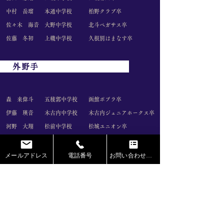
中村 岳瑠 本通中学校
柏野クラブ卒
佐々木 海音 大野中学校
北斗ペガサス卒
佐藤 冬初 上磯中学校
久根別はまなす卒
外野手
森 来偉斗 五稜郭中学校
函館ポプラ卒
伊藤 瑛音 木古内中学校
木古内ジュニアホークス卒
河野 大翔 松前中学校
松城ユニオン卒
滝沢 晃大 桔梗中学校
函館アンビシャス卒
原 紳之助 浜分中学校
谷川卒
メールアドレス
電話番号
お問い合わせフォーム
畠山 蓮 大野中学校
北斗ペガサス卒
山田 悠陽 浜分中学校
浜分ヤンキース卒
砂田 翼 浜分中学校
久根別はまなす卒
古谷 碧志 上磯中学校
上磯有川卒
水野 泰我 港中学校
本通クラブ卒