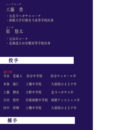
​ヘッドコーチ
​工藤 豊
・元北斗ペガサスコーチ
・函館大学付属有斗高等学校出身
​コーチ
​原 悠太
・元谷川コーチ
・北海道大谷室蘭高等学校出身
投手
​副主将
​寺谷 夏威人 ​ 浜分中学校
浜分ヤンキース卒
本保 陽仁 上磯中学校
久根別はまなす卒
​工藤 劉星 大野中学校
北斗ペガサス卒
吉田 悠作 付属函館中学校
函館アンビシャス卒
田中 倖輝 上磯中学校
久根別はまなす卒
捕手